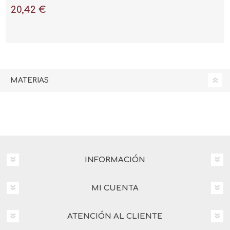
investigar y diseñar con
20,42 €
mayor inteligencia y
rapidez"
MATERIAS
INFORMACIÓN
MI CUENTA
ATENCIÓN AL CLIENTE