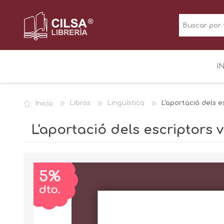
I
Inicio
Libros
Lingüística
L'aportació dels e
L'aportació dels escriptors 