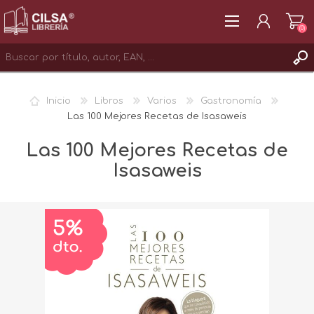
(0)
REGISTRAR
Inicio
Libros
Varios
Gastronomía
INICIAR SESIÓN
Las 100 Mejores Recetas de Isasaweis
Las 100 Mejores Recetas de
Isasaweis