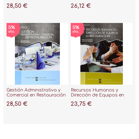
2.ª edición 2019
Restauración 2.ª Edición
28,50 €
26,12 €
2019
Gestión Administrativa y
Recursos Humanos y
Comercial en Restauración
Dirección de Equipos en
Restauración
28,50 €
23,75 €