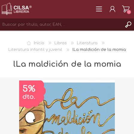
(0)
REGISTRAR
Inicio
Libros
Literatura
INICIAR SESIÓN
Literatura infantil y juvenil
lLa maldición de la momia
lLa maldición de la momia