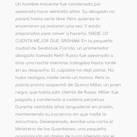
Un hombre inocente fue condenado por
asesinato hace veintidós años. Su abogado no
parará hasta verle libre. Pero quienes le
encerraron ya mataron una vez. Y están
preparados para volver a hacerlo. NADIE LO
CUENTA MEJOR QUE GRISHAM. En la pequeña
ciudad de Seabrook, Florida, un prometedor
abogado llamado Keith Russo fue asesinado a
tiros una noche mientras trabajaba hasta tarde
en su despacho. El culpable no dejó pistas. No
hubo testigos, nadie tenía un motivo. Pero la
policía pronto sospechó de Quincy Miller, un joven
negro que había sido cliente de Russo. Miller fue
juzgado y condenado a cadena perpetua.
Durante veintidós años languideció en prisión,
manteniendo su inocencia sin que nadie lo
escuchara. Desesperado, escribe una carta al
Ministerio de los Guardianes, una pequeña
organización sin ánimo de lucro liderada por el