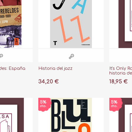
des: España
Historia del jazz
It's Only 
historia de
34,20 €
18,95 €