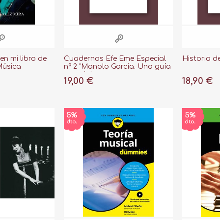
n mi libro de
Cuadernos Efe Eme Especial
Historia d
Música
nº 2 "Manolo García. Una guía
esencial para acercarse a su
19,00 €
18,90 €
obra"