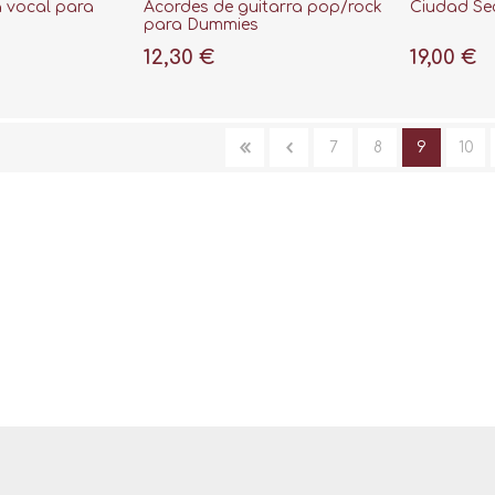
a vocal para
Acordes de guitarra pop/rock
Ciudad Sec
para Dummies
12,30 €
19,00 €
7
8
9
10