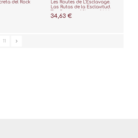
reta del Rock
Les Routes de L'Esclavage.
Las Rutas de la Esclavitud.
The Routes of Slavery 1444-
34,63 €
1888
11