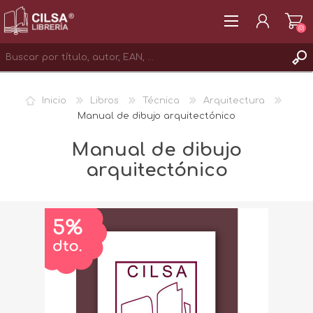
(0)
REGISTRAR
Inicio
Libros
Técnica
Arquitectura
INICIAR SESIÓN
Manual de dibujo arquitectónico
Manual de dibujo
arquitectónico