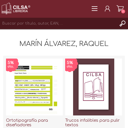
(0)
REGISTRAR
MARÍN ÁLVAREZ, RAQUEL
INICIAR SESIÓN
Ortotipografía para
Trucos infalibles para pulir
diseñadores
textos