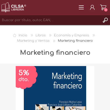
(0)
REGISTRAR
Inicio
Libros
Economía y Empresa
INICIAR SESIÓN
Marketing y Ventas
Marketing financiero
Marketing financiero