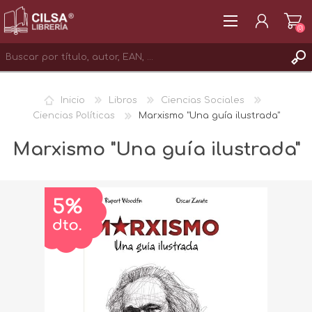
(0)
REGISTRAR
Inicio
Libros
Ciencias Sociales
INICIAR SESIÓN
Ciencias Políticas
Marxismo "Una guía ilustrada"
Marxismo "Una guía ilustrada"