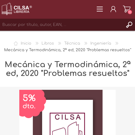
(0)
REGISTRAR
Inicio
Libros
Técnica
Ingeniería
INICIAR SESIÓN
Mecánica y Termodinámica, 2ª ed, 2020 "Problemas resueltos"
Mecánica y Termodinámica, 2ª
ed, 2020 "Problemas resueltos"