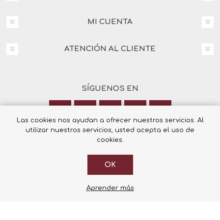
MI CUENTA
ATENCIÓN AL CLIENTE
SÍGUENOS EN
Las cookies nos ayudan a ofrecer nuestros servicios. Al
utilizar nuestros servicios, usted acepta el uso de
Calle Italia 6, 03003 Alicante
cookies.
+34 965 12 23 55
OK
Aprender más
© 2026 Librería Cilsa.
Powered by
nopCommerce