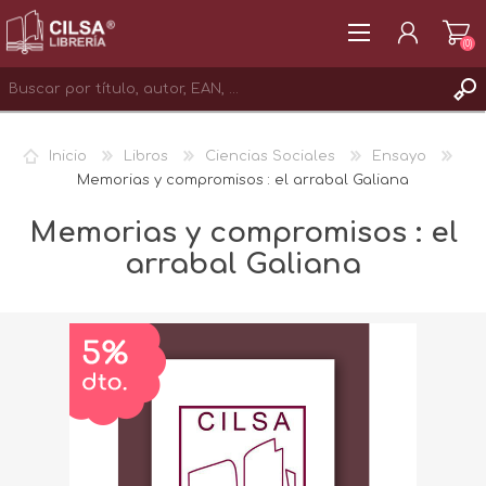
(0)
REGISTRAR
Inicio
Libros
Ciencias Sociales
Ensayo
INICIAR SESIÓN
Memorias y compromisos : el arrabal Galiana
Memorias y compromisos : el
arrabal Galiana