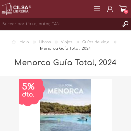
(0)
REGISTRAR
Inicio
Libros
Viajes
Guías de viaje
INICIAR SESIÓN
Menorca Guía Total, 2024
Menorca Guía Total, 2024