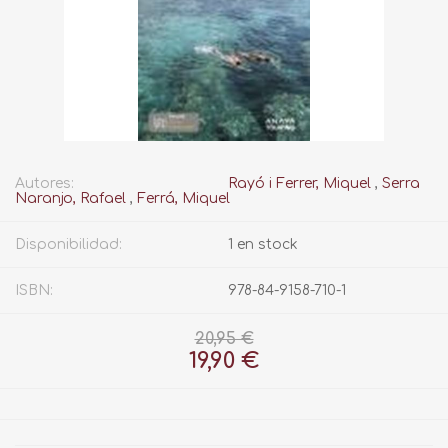
Autores:
Rayó i Ferrer, Miquel
,
Serra
Naranjo, Rafael
,
Ferrá, Miquel
Disponibilidad:
1 en stock
ISBN:
978-84-9158-710-1
20,95 €
19,90 €