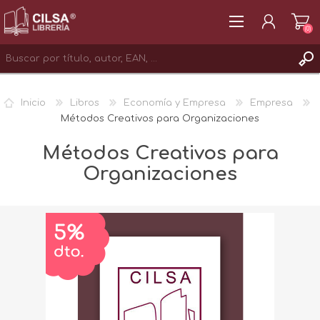
(0)
REGISTRAR
Inicio
Libros
Economía y Empresa
Empresa
INICIAR SESIÓN
Métodos Creativos para Organizaciones
Métodos Creativos para
Organizaciones