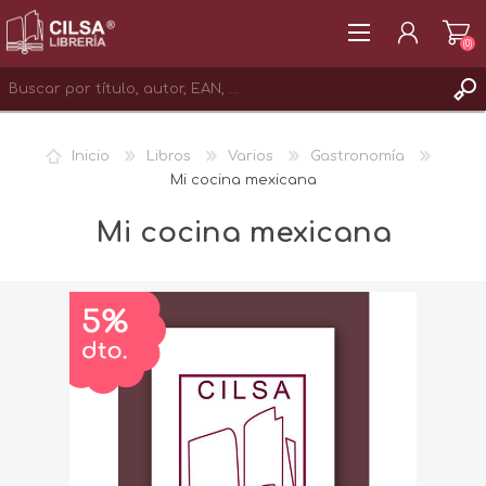
(0)
REGISTRAR
Inicio
Libros
Varios
Gastronomía
INICIAR SESIÓN
Mi cocina mexicana
Mi cocina mexicana