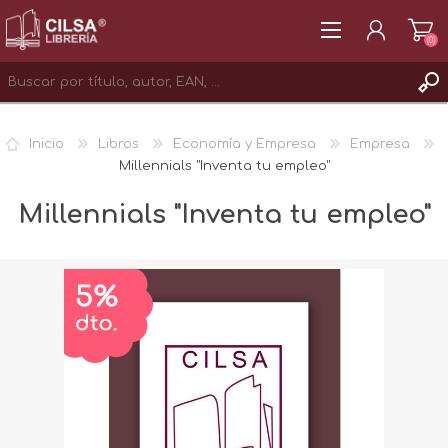
(0)
REGISTRAR
Inicio
Libros
Economía y Empresa
Empresa
INICIAR SESIÓN
Millennials "Inventa tu empleo"
Millennials "Inventa tu empleo"