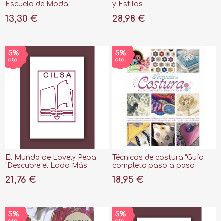
Escuela de Moda
y Estilos
13,30 €
28,98 €
El Mundo de Lovely Pepa
Técnicas de costura "Guía
"Descubre el Lado Más
completa paso a paso"
Personal de la Bloguera de
21,76 €
18,95 €
Moda"