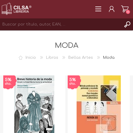
(0)
REGISTRAR
MODA
INICIAR SESIÓN
Inicio
Libros
Bellas Artes
Moda