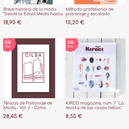
Breve historia de la moda
Método profesional de
"Desde la Edad Media hasta
patronaje y escalado
la actualidad"
femenino "Para trazados
18,90 €
15,20 €
manual-geométrico e
informático. Manual patrón
XXI"
Ténicas de Patronaje de
KIREEI magazine, num. 7 "La
Moda - Vol. 2 - Cómo
revista de las cosas bellas"
Realizar Camisas, Lencería
28,45 €
8,55 €
Vestidos