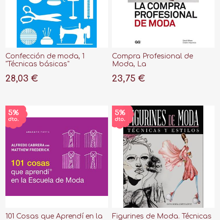
Confección de moda, 1
Compra Profesional de
"Técnicas básicas"
Moda, La
28,03 €
23,75 €
101 Cosas que Aprendí en la
Figurines de Moda. Técnicas