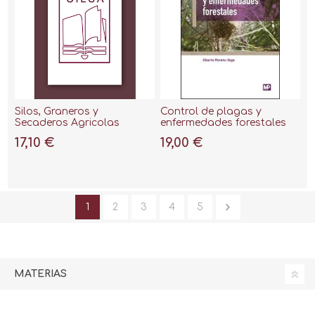
Silos, Graneros y
Control de plagas y
Secaderos Agricolas
enfermedades forestales
17,10 €
19,00 €
1
2
3
4
5
MATERIAS