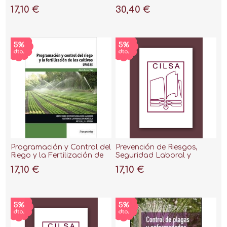
Cortada, 2020
17,10 €
30,40 €
Programación y Control del
Prevención de Riesgos,
Riego y la Fertilización de
Seguridad Laboral y
los Cultivos Uf0385
Medioambiental en la
17,10 €
17,10 €
Instalación de Aparatos y
Tuberías "Uf0410"