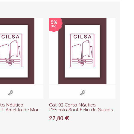
rta Náutica
Cat-02 Carta Náutica
L' Ametlla de Mar
L'Escala-Sant Feliu de Guixols
000 (41º 00')
Escala 1:50000 (42º 15')
22,80 €