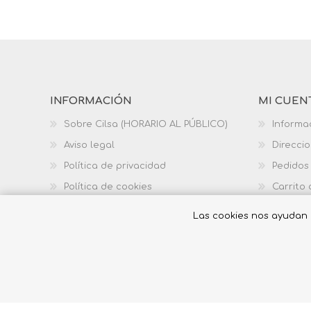
INFORMACIÓN
MI CUEN
Sobre Cilsa (HORARIO AL PÚBLICO)
Informa
Aviso legal
Direcci
Política de privacidad
Pedidos
Política de cookies
Carrito
Política de calidad
Las cookies nos ayudan a 
© 2026 Librería Cilsa.