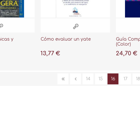
nicas y
Cómo evaluar un yate
Guía Comp
(Color)
13,77 €
24,70 €
14
15
16
17
18