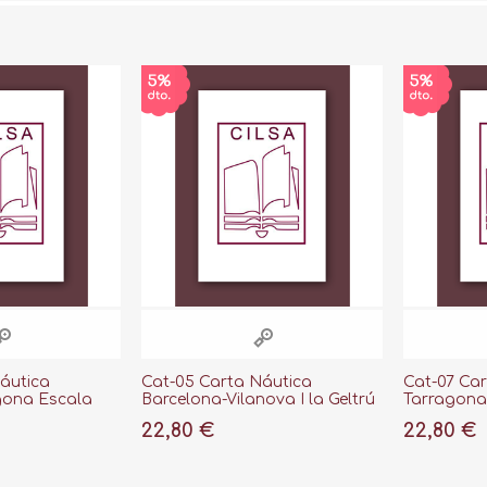
áutica
Cat-05 Carta Náutica
Cat-07 Ca
gona Escala
Barcelona-Vilanova I la Geltrú
Tarragona-
Escala 1.50000 (41º15')
Escala 1.50
22,80 €
22,80 €