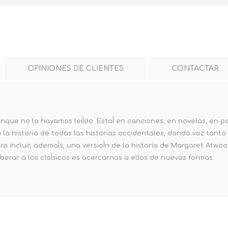
OPINIONES DE CLIENTES
CONTACTAR
nque no la hayamos leiÌdo. EstaÌ en canciones, en novelas, en p
on la historia de todas las historias occidentales, dando voz tan
 incluir, ademaÌs, una versioÌn de la historia de Margaret Atwood
iberar a los claÌsicos es acercarnos a ellos de nuevas formas.