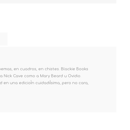
oemas, en cuadros, en chistes. Blackie Books
to a Nick Cave como a Mary Beard u Ovidio.
 en una edicioÌn cuidadiÌsima, pero no cara,