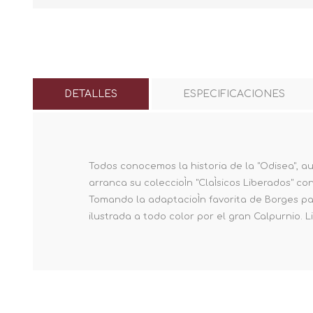
DETALLES
ESPECIFICACIONES
Todos conocemos la historia de la "Odisea", au
arranca su coleccioÌn "ClaÌsicos Liberados" c
Tomando la adaptacioÌn favorita de Borges para
ilustrada a todo color por el gran Calpurnio. L