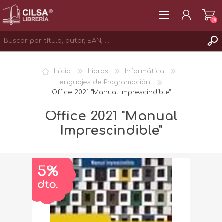
(0)
REGISTRAR
Inicio
Libros
Informática
INICIAR SESIÓN
Lenguajes de Programación
Office 2021 "Manual Imprescindible"
Office 2021 "Manual
Imprescindible"