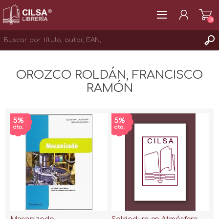
(0)
REGISTRAR
OROZCO ROLDÁN, FRANCISCO
INICIAR SESIÓN
RAMÓN