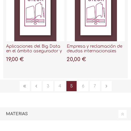
Aplicaciones del Big Data
Empresa y reclamación de
en el ámbito asegurador y
deudas internacionales
el tratamiento legal de sus
(Papel + e-book), 2018
19,00 €
20,00 €
datos, 2019 "Una
perspectiva desde el
derecho internacional
privado"
3
4
5
6
7
MATERIAS