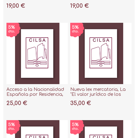
prueba del derecho
19,00 €
19,00 €
extranjero en España
Acceso a la Nacionalidad
Nueva lex mercatoria, La
Española por Residencia,
"El valor jurídico de los
2019
Incoterms en la
25,00 €
35,00 €
jurisprudencia"