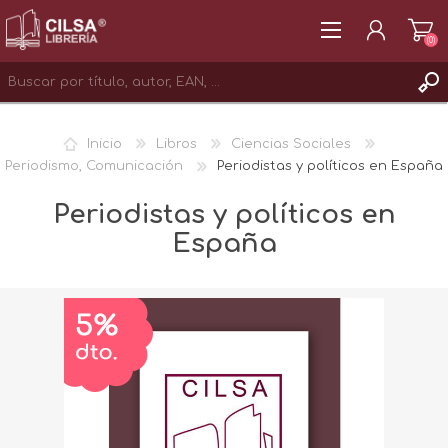
(0)
REGISTRAR
Inicio
Libros
Ciencias Sociales
INICIAR SESIÓN
Periodismo, Comunicación
Periodistas y políticos en España
Periodistas y políticos en
España