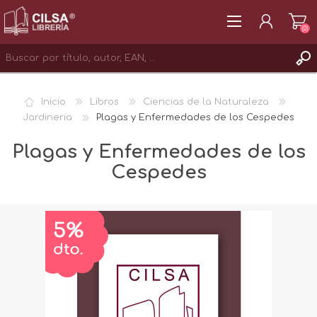
(0)
REGISTRAR
Inicio
Libros
Ciencias de la Naturaleza
INICIAR SESIÓN
Jardineria
Plagas y Enfermedades de los Cespedes
Plagas y Enfermedades de los
Cespedes