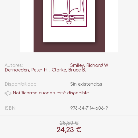
Autores:
Smiley, Richard W.
,
Dernoeden, Peter H.
,
Clarke, Bruce B.
Disponibilidad:
Sin existencias
ISBN:
978-84-7114-606-9
25,50 €
24,23 €