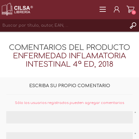
(0)
REGISTRAR
COMENTARIOS DEL PRODUCTO
INICIAR SESIÓN
ENFERMEDAD INFLAMATORIA
INTESTINAL 4ª ED, 2018
ESCRIBA SU PROPIO COMENTARIO
Sólo los usuarios registrados pueden agregar comentarios
*
*