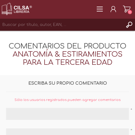
(0)
REGISTRAR
COMENTARIOS DEL PRODUCTO
INICIAR SESIÓN
ANATOMÍA & ESTIRAMIENTOS
PARA LA TERCERA EDAD
ESCRIBA SU PROPIO COMENTARIO
Sólo los usuarios registrados pueden agregar comentarios
*
*