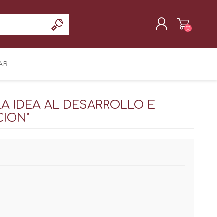
(0)
REGISTRAR
AR
INICIAR SESIÓN
LA IDEA AL DESARROLLO E
CION"
*