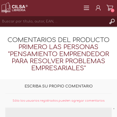
(0)
REGISTRAR
COMENTARIOS DEL PRODUCTO
INICIAR SESIÓN
PRIMERO LAS PERSONAS
"PENSAMIENTO EMPRENDEDOR
PARA RESOLVER PROBLEMAS
EMPRESARIALES"
ESCRIBA SU PROPIO COMENTARIO
Sólo los usuarios registrados pueden agregar comentarios
*