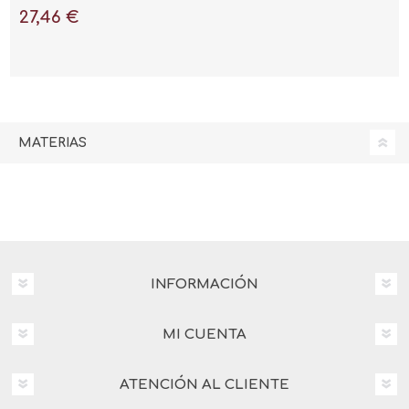
los Pasos Imprescindibles
27,46 €
para el Éxito (Incluye
Metodología Operativa)"
MATERIAS
INFORMACIÓN
MI CUENTA
ATENCIÓN AL CLIENTE