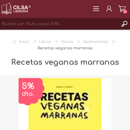
(0)
REGISTRAR
Inicio
Libros
Varios
Gastronomía
INICIAR SESIÓN
Recetas veganas marranas
Recetas veganas marranas