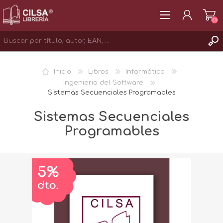
(0)
REGISTRAR
Inicio
Libros
Informática
INICIAR SESIÓN
Ingenieria del Software
Sistemas Secuenciales Programables
Sistemas Secuenciales
Programables