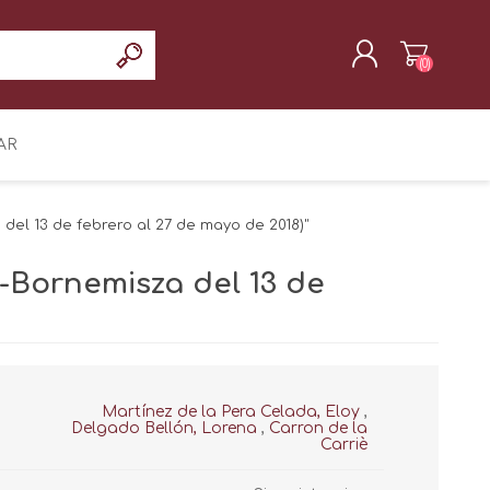
(0)
REGISTRAR
AR
INICIAR SESIÓN
del 13 de febrero al 27 de mayo de 2018)"
n-Bornemisza del 13 de
Martínez de la Pera Celada, Eloy
,
Delgado Bellón, Lorena
,
Carron de la
Carriè