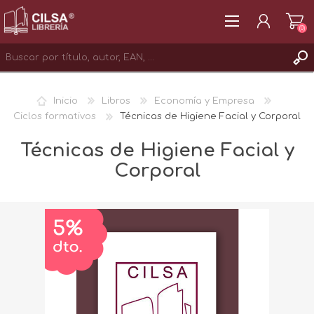
(0)
REGISTRAR
Inicio
Libros
Economía y Empresa
INICIAR SESIÓN
Ciclos formativos
Técnicas de Higiene Facial y Corporal
Técnicas de Higiene Facial y
Corporal