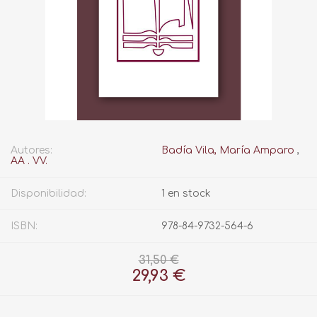
Autores:
Badía Vila, María Amparo
,
AA . VV.
Disponibilidad:
1 en stock
ISBN:
978-84-9732-564-6
31,50 €
29,93 €