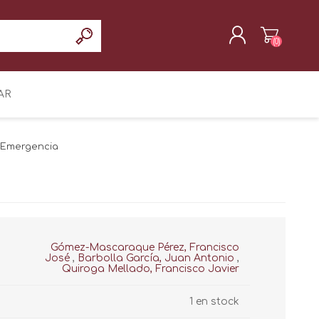
(0)
REGISTRAR
AR
INICIAR SESIÓN
e Emergencia
Gómez-Mascaraque Pérez, Francisco
José
,
Barbolla García, Juan Antonio
,
Quiroga Mellado, Francisco Javier
1 en stock