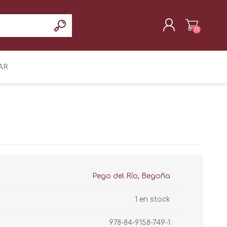
(0)
REGISTRAR
AR
INICIAR SESIÓN
Pego del Río, Begoña
1 en stock
978-84-9158-749-1