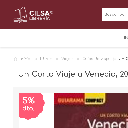
I
Inicio
Libros
Viajes
Guías de viaje
Un C
Un Corto Viaje a Venecia, 2