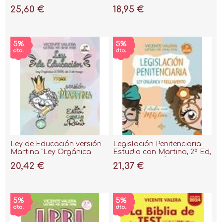
OCTUBRE. TEXTO LEGAL"
2024 "La Constitución
25,60 €
18,95 €
Española, 1978. Texto
Normativo"
Ley de Educación versión
Legislación Penitenciaria.
Martina "Ley Orgánica
Estudia con Martina, 2ª Ed,
2/2006, de 3 de mayo.
2023 "Ley Orgánica y
20,42 €
21,37 €
Texto legal"
Reglamento"