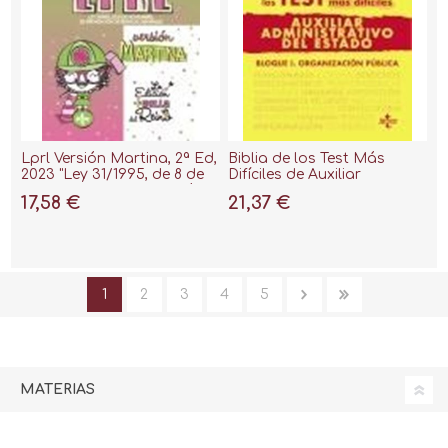
Lprl Versión Martina, 2ª Ed,
Biblia de los Test Más
2023 "Ley 31/1995, de 8 de
Difíciles de Auxiliar
Noviembre, de Prevención
Administrativo del Estado,
17,58 €
21,37 €
de Riesgos Laborales"
la "Bloque I. Organización
Pública"
1
2
3
4
5
MATERIAS