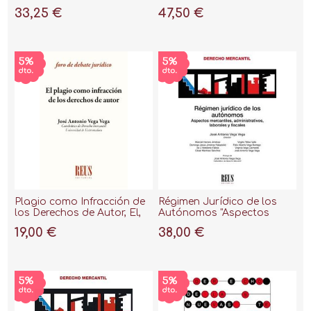
2022
33,25 €
47,50 €
Plagio como Infracción de
Régimen Jurídico de los
los Derechos de Autor, El,
Autónomos "Aspectos
2018
Mercantiles,
19,00 €
38,00 €
Administrativos, Laborales
y Fiscales"