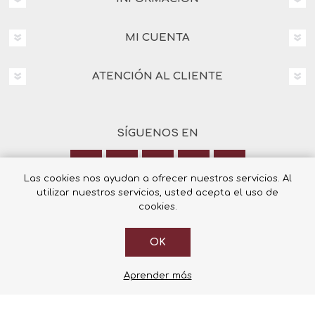
MI CUENTA
ATENCIÓN AL CLIENTE
SÍGUENOS EN
Las cookies nos ayudan a ofrecer nuestros servicios. Al
utilizar nuestros servicios, usted acepta el uso de
Calle Italia 6, 03003 Alicante
cookies.
+34 965 12 23 55
OK
Aprender más
© 2026 Librería Cilsa.
Powered by
nopCommerce