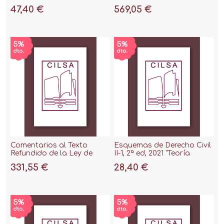
(Lectura gratis en la nube.)"
47,40 €
569,05 €
Comentarios al Texto
Esquemas de Derecho Civil
Refundido de la Ley de
II-1, 2ª ed, 2021 "Teoría
Consumidores y Usuarios,
general de las
331,55 €
28,40 €
2022 "2 Tomos"
obligaciones y teoría
general del contrato.
Responsabilidad civil y
cuasicontratos"