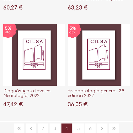
60,27 €
63,23 €
Diagnósticos clave en
Fisiopatología general. 2.ª
Neurología, 2022
edición 2022
47,42 €
36,05 €
2
3
4
5
6