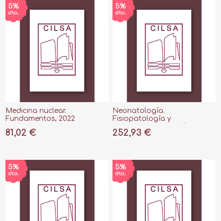
Medicina nuclear.
Neonatología.
Fundamentos, 2022
Fisiopatología y
tratamiento del recién
81,02 €
252,93 €
nacido, 8ª ed, 2022