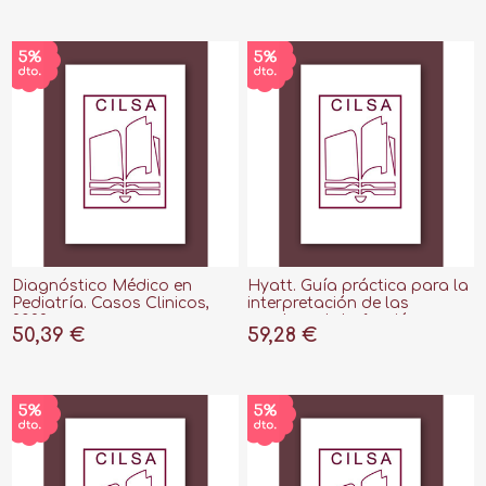
Diagnóstico Médico en
Hyatt. Guía práctica para la
Pediatría. Casos Clinicos,
interpretación de las
2022
pruebas de la función
50,39 €
59,28 €
Pulmonar, 5ª ed, 2022