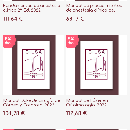
Fundamentos de anestesia
Manual de procedimientos
clínica 2ª Ed. 2022
de anestesia clínica del
Massachusetts General
111,64 €
68,17 €
Hospital, 10ª ed, 2022
Manual Duke de Cirugía de
Manual de Láser en
Córnea y Catarata, 2022
Oftalmología, 2022
104,73 €
112,63 €