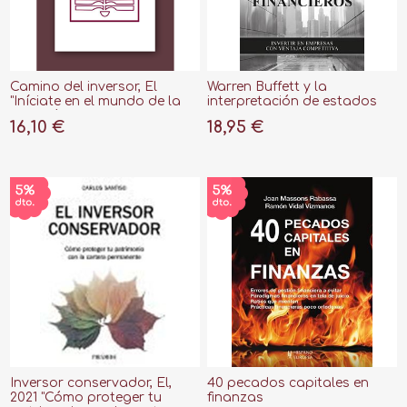
Camino del inversor, El
Warren Buffett y la
"Iníciate en el mundo de la
interpretación de estados
inversión aplicando las
financieros, 2021 "Invertir en
16,10 €
18,95 €
estrategias de los gr"
empresas con ventaja
competitiva"
Inversor conservador, El,
40 pecados capitales en
2021 "Cómo proteger tu
finanzas