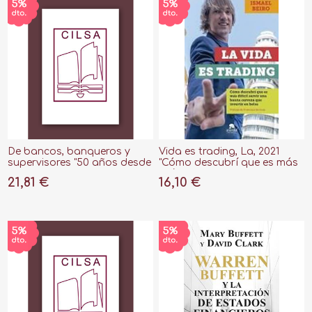
De bancos, banqueros y
Vida es trading, La, 2021
supervisores "50 años desde
"Cómo descubrí que es más
la trinchera"
difícil servir una buena
21,81 €
16,10 €
cerveza que invertir en
bolsa"