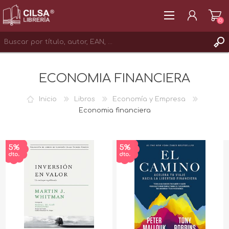
(0)
REGISTRAR
ECONOMIA FINANCIERA
INICIAR SESIÓN
Inicio
Libros
Economía y Empresa
Economia financiera