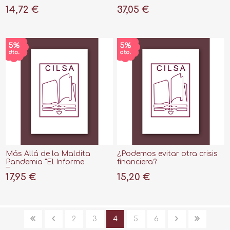
patrimonio con la cartera
14,72 €
37,05 €
permanente"
Más Allá de la Maldita
¿Podemos evitar otra crisis
Pandemia "El Informe
financiera?
Tamames para la
17,95 €
15,20 €
Recuperación Económica de
España"
2
3
4
5
6