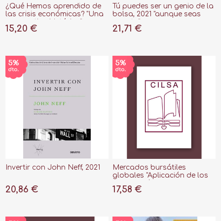
¿Qué Hemos aprendido de
Tú puedes ser un genio de la
las crisis económicas? "Una
bolsa, 2021 "aunque seas
perspectiva histórica"
novato"
15,20 €
21,71 €
Invertir con John Neff, 2021
Mercados bursátiles
globales "Aplicación de los
nuevos métodos de
20,86 €
17,58 €
inversión"