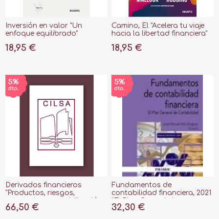
Inversión en valor "Un
Camino, El "Acelera tu viaje
enfoque equilibrado"
hacia la libertad financiera"
18,95 €
18,95 €
Derivados financieros
Fundamentos de
"Productos, riesgos,
contabilidad financiera, 2021
estretegias, contabilización
"El Plan General de
66,50 €
32,30 €
y regulación"
Contabilidad"