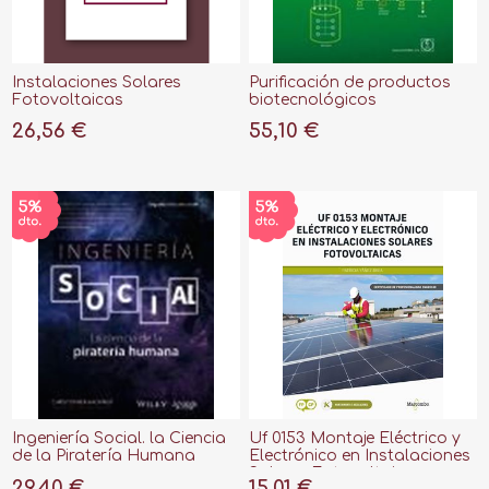
Instalaciones Solares
Purificación de productos
Fotovoltaicas
biotecnológicos
"Operaciones y procesos
26,56 €
55,10 €
con aplicaciones
industriales"
Ingeniería Social. la Ciencia
Uf 0153 Montaje Eléctrico y
de la Piratería Humana
Electrónico en Instalaciones
Solares Fotovoltaicas
29,40 €
15,01 €