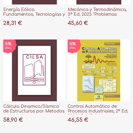
Energía Eólica.
Mecánica y Termodinámica,
Fundamentos, Tecnologías y
3ª Ed, 2023 "Problemas
Aplicaciones
Resueltos"
28,31 €
45,60 €
Cálculo Dinamico/Sísmico
Control Automático de
de Estructuras por Metodos
Procesos Industriales, 2ª Ed,
Matriciales
2023 "Con Prácticas de
58,90 €
46,55 €
Simulación y Análisis por
Ordenador Pc"