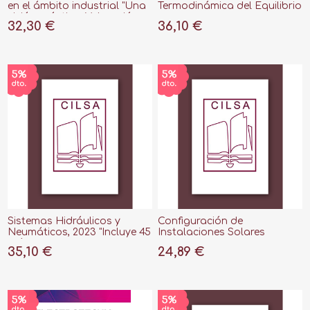
en el ámbito industrial "Una
Termodinámica del Equilibrio
visión práctica. Valoración
32,30 €
36,10 €
energética de biomasa
residual bajo modelos de
bioeconomía circular"
Sistemas Hidráulicos y
Configuración de
Neumáticos, 2023 "Incluye 45
Instalaciones Solares
Prácticas"
Fotovoltaicas
35,10 €
24,89 €