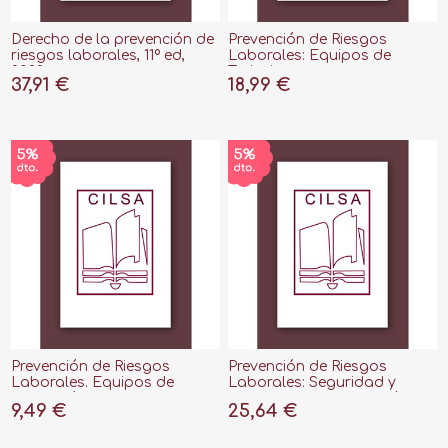
Derecho de la prevención de
Prevención de Riesgos
riesgos laborales, 11º ed,
Laborales: Equipos de
2022
Trabajo
37,91 €
18,99 €
Prevención de Riesgos
Prevención de Riesgos
Laborales. Equipos de
Laborales: Seguridad y
Protección Individual. 5ª
Salud en la Construcción
9,49 €
25,64 €
Edición 2022