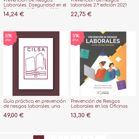
Prevención de Riesgos
Prevención de riesgos
Laborales. Dseguridad en el
laborales 2.ª edición 2021
Trabajo I. 4ª Edición, 2021
14,24 €
22,75 €
Guía práctica en prevención
Prevención de Riesgos
de riesgos laborales: una
Laborales en las Oficinas
aproximación desde la
Notariales
49,00 €
13,30 €
experiencia, 2021