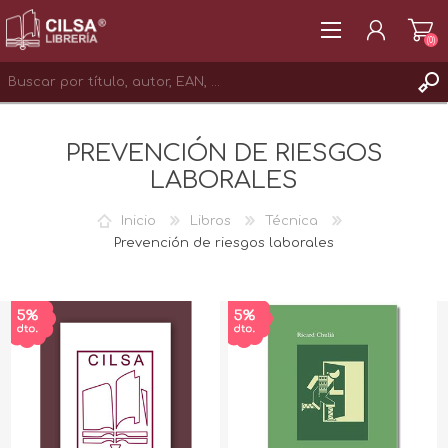
(0)
REGISTRAR
PREVENCIÓN DE RIESGOS
INICIAR SESIÓN
LABORALES
Inicio
Libros
Técnica
Prevención de riesgos laborales