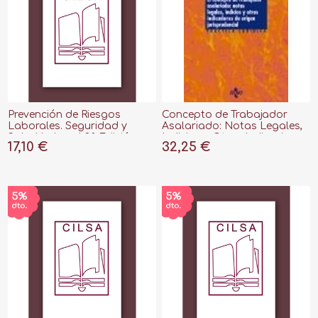
Prevención de Riesgos
Concepto de Trabajador
Laborales. Seguridad y
Asalariado: Notas Legales,
Salud Laboral 3ª Edición
Indicios y Otros Indicadores
17,10 €
32,25 €
2023
de Origen Jurisprudencial