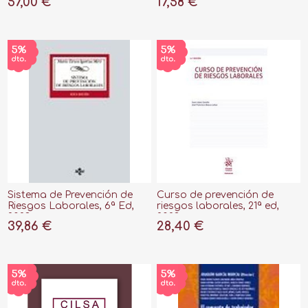
57,00 €
17,58 €
de Policía "Pasado, Presente
Riesgos Laborales"
y Futuro de la Primera
Norma del Buen Policía"
Sistema de Prevención de
Curso de prevención de
Riesgos Laborales, 6ª Ed,
riesgos laborales, 21ª ed,
2023
2023
39,86 €
28,40 €