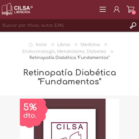
(0)
REGISTRAR
Inicio
Libros
Medicina
INICIAR SESIÓN
Endocrinología, Metabolismo, Diabetes
Retinopatía Diabética "Fundamentos"
Retinopatía Diabética
"Fundamentos"