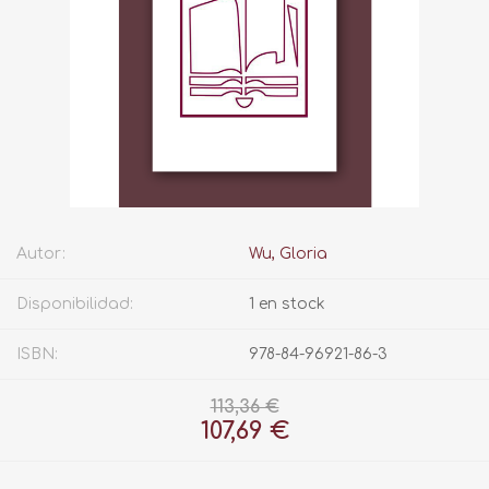
Autor:
Wu, Gloria
Disponibilidad:
1 en stock
ISBN:
978-84-96921-86-3
113,36 €
107,69 €