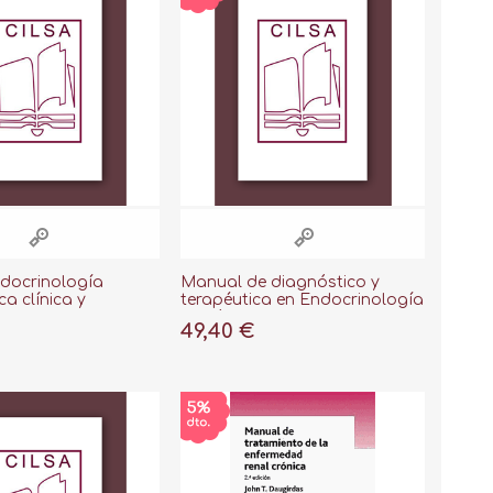
ndocrinología
Manual de diagnóstico y
ca clínica y
terapéutica en Endocrinología
, 9ª ed, 2020
Pediátrica V. 1.1
49,40 €