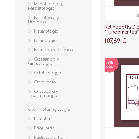
Microbiología,
Parasitología
Nefrología y
Urología
Retinopatía Di
Neumología
"Fundamentos"
107,69 €
Neurología
Nutrición y dietetica
Obstetricia y
Ginecología
Oftalmología
Oncología
Ortopedia y
Traumatología
Otorrinolaringología
Pediatría
Psiquiatría
Radiología TC,