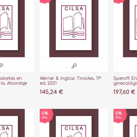
iabetes en
Werner & Ingbar. Tiroides, 11º
Speroff. E
ia. Abordaje
ed, 2021
ginecológi
os, 2024
esterilidad
145,24 €
197,60 €