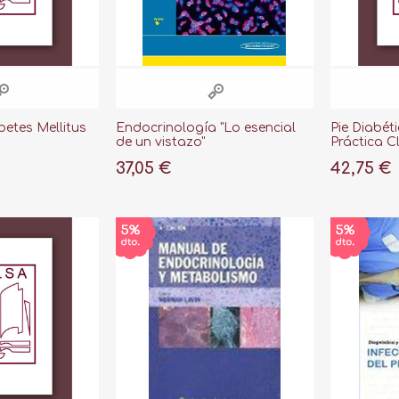
betes Mellitus
Endocrinología "Lo esencial
Pie Diabét
de un vistazo"
Práctica Cl
37,05 €
42,75 €