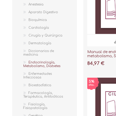
Anestesia
Aparato Digestivo
Bioquímica
Cardiología
Cirugía y Quirúrgica
Dermatología
Diccionarios de
Manual de endo
medicina
metabolismo, 5ª
Endocrinología,
84,97 €
Metabolismo, Diabetes
Enfermedades
Infecciosas
Bioestadística
Farmacología,
Terapéutica, Antibióticos
Fisiología,
Fisiopatología
Genética