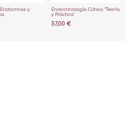
 Endocrinas y
Endocrinología Clínica "Teoría
as
y Práctica"
57,00 €