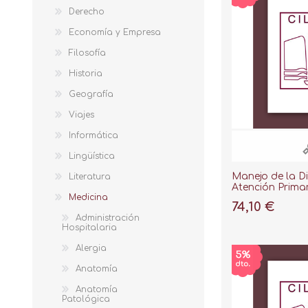
Derecho
Economía y Empresa
Filosofía
Historia
Geografía
Viajes
Informática
Lingüística
Manejo de la D
Literatura
Atención Primar
Medicina
Basado en Cas
74,10 €
Administración
Hospitalaria
Alergia
Anatomía
Anatomía
Patológica