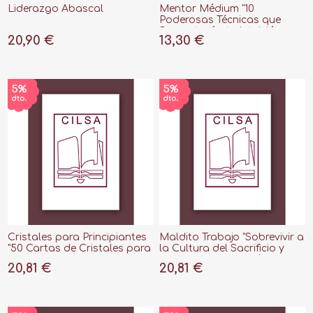
Liderazgo Abascal
Mentor Médium "10
Poderosas Técnicas que
Despertarán tu Intuición
20,90 €
13,30 €
Divina"
Cristales para Principiantes
Maldito Trabajo "Sobrevivir a
"50 Cartas de Cristales para
la Cultura del Sacrificio y
Sanar el Cuerpo, la Mente y
Repensar la Vocación"
20,81 €
20,81 €
el Espíritu"