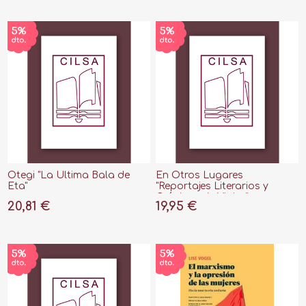
Otegi "La Última Bala de
En Otros Lugares
Eta"
"Reportajes Literarios y
Crónicas de Viajes"
20,81 €
19,95 €