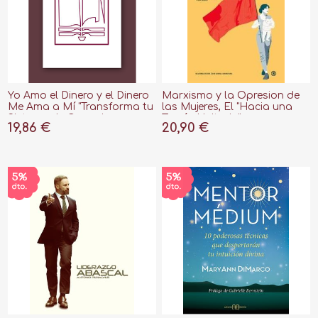
Yo Amo el Dinero y el Dinero
Marxismo y la Opresion de
Me Ama a Mí "Transforma tu
las Mujeres, El "Hacia una
Sistema de Creencias y
Teoría Unitaria"
19,86 €
20,90 €
Recibe la Abundancia que
Mereces"