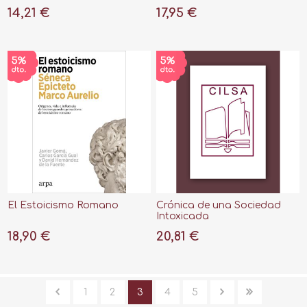
Eta"
14,21 €
17,95 €
El Estoicismo Romano
Crónica de una Sociedad
Intoxicada
18,90 €
20,81 €
1
2
3
4
5