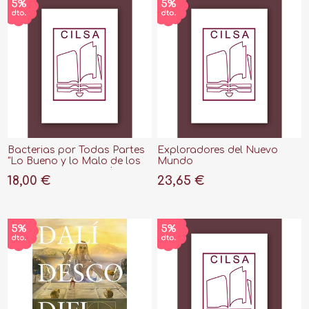
Bacterias por Todas Partes
Exploradores del Nuevo
"Lo Bueno y lo Malo de los
Mundo
Microorganismos Más
18,00 €
23,65 €
Abundantes del Planeta"