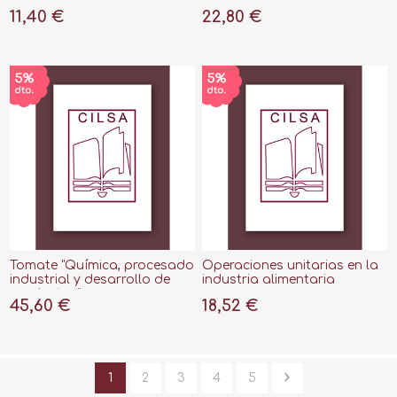
cuantitativas estructura-
11,40 €
22,80 €
actividad/propiedad
(QSAR/QSPR)"
Tomate "Química, procesado
Operaciones unitarias en la
industrial y desarrollo de
industria alimentaria
productos"
45,60 €
18,52 €
1
2
3
4
5