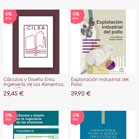
Cálculos y Diseño Enla
Explotación Industrial del
Ingeniería de los Alimentos.
Pollo
Vol. Iii "Transferencia de
29,45 €
39,90 €
Materia y Simultánea de
Materia-Calor"