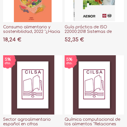
Consumo alimentario y
Guía práctica de ISO
sostenibilidad, 2022 "¿Hacia
22000:2018 Sistemas de
una sociedad sostenible?"
gestión de la inocuidad de
18,24 €
52,35 €
los alimentos
Sector agroalimentario
Química computacional de
español en cifras
los alimentos "Relaciones