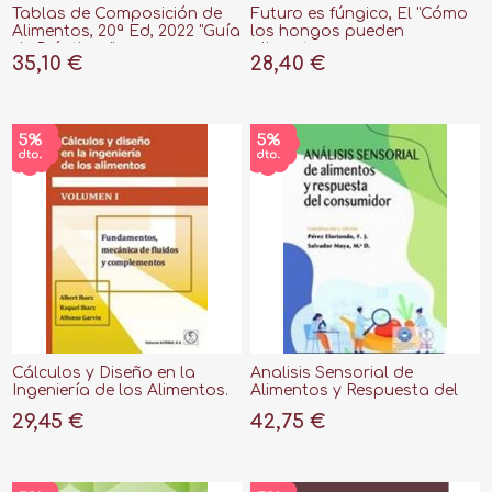
Tablas de Composición de
Futuro es fúngico, El "Cómo
Alimentos, 20ª Ed, 2022 "Guía
los hongos pueden
de Prácticas"
alimentarnos, sanarnos y
35,10 €
28,40 €
salvar nuestro mundo"
Cálculos y Diseño en la
Analisis Sensorial de
Ingeniería de los Alimentos.
Alimentos y Respuesta del
Vol 1
Consumidor
29,45 €
42,75 €