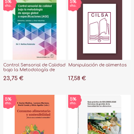
Control Sensorial de Calidad
Manipulación de alimentos
bajo la Metodología de
Apego Global a
23,75 €
17,58 €
Especificaciones (Age)
"Alimentos, Bebidas y Otras
Industrias"