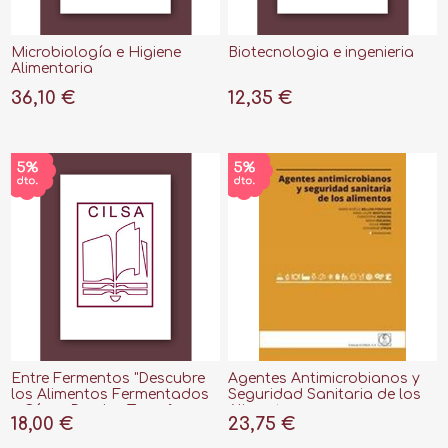
Microbiología e Higiene
Biotecnologia e ingenieria
Alimentaria
36,10 €
12,35 €
Entre Fermentos "Descubre
Agentes Antimicrobianos y
los Alimentos Fermentados
Seguridad Sanitaria de los
y Cómo Pueden Transformar
Alimentos
18,00 €
23,75 €
tu Vida"